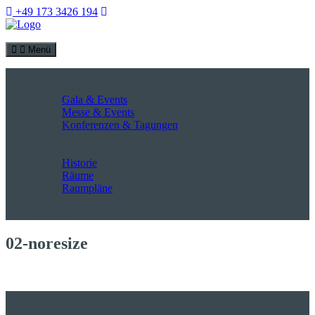
+49 173 3426 194
Menü
Home
Veranstaltungen
Gala & Events
Messe & Events
Konferenzen & Tagungen
Dienstleistungen
Location
Historie
Räume
Raumpläne
Gallery
Kontakt
02-noresize
Impressum
Datenschutz